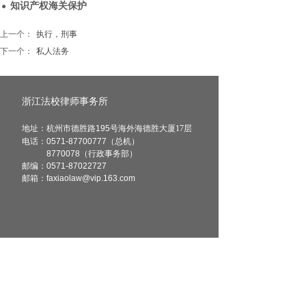
知识产权海关保护
●
上一个：
执行，刑事
下一个：
私人法务
浙江法校律师事务所
地址：杭州市德胜路195
号海外海德胜大厦17层
电话：0571-87700777（总机）
8770078（行政事务部）
邮编：
0571-87022727
邮箱：faxiaolaw@vip.163.com